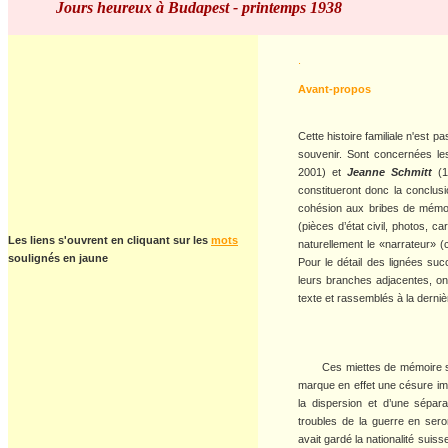
Jours heureux à Budapest - printemps 1938
.
Avant-propos
Cette histoire familiale n'est 
souvenir. Sont concernées les
2001) et
Jeanne Schmitt
(1
constitueront donc la conclus
cohésion aux bribes de mémoi
(pièces d’état civil, photos, ca
Les liens s'ouvrent en cliquant
sur les
mots
naturellement le «narrateur» 
soulignés en jaune
Pour le
détail des lignées su
leurs branches adjacentes, on
texte et rassemblés à la derniè
Ces miettes de mémoire s’ar
marque en effet une césure imp
la dispersion et d’une sépar
troubles de la guerre en ser
avait gardé la nationalité suis