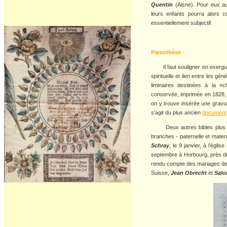
Quentin
(Aisne). Pour eux au
leurs enfants pourra alors 
essentiellement subjectif.
Parenthèse
Il faut souligner en exergue
spirituelle et lien entre les g
liminaires destinées à la «c
conservée, imprimée en 1828, a
on y trouve insérée une gravur
s’agit du plus ancien
document
Deux autres bibles plus ré
branches - paternelle et mater
Schray
, le 9 janvier, à l’égli
septembre à Horbourg, près de
rendu compte des mariages de
Suisse,
Jean Obrecht
et
Salo