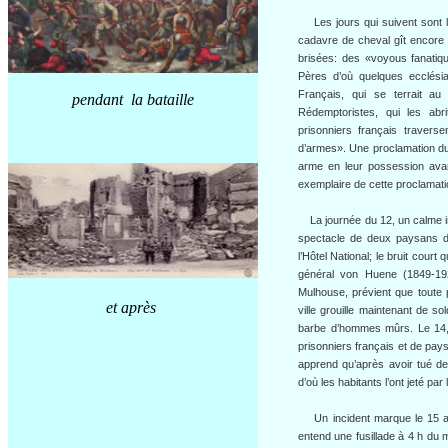
Les jours qui suivent sont l’
cadavre de cheval gît encore 
brisées: des «voyous fanatiqu
Pères d’où quelques ecclés
Français, qui se terrait au
pendant la bataille
Rédemptoristes, qui les abr
prisonniers français traverse
d’armes». Une proclamation du
arme en leur possession avant
exemplaire de cette proclamati
La journée du 12, un calme inq
spectacle de deux paysans du
l’Hôtel National; le bruit court
général von Huene (1849-19
Mulhouse, prévient que toute 
et après
ville grouille maintenant de s
barbe d’hommes mûrs. Le 14, 
prisonniers français et de pay
apprend qu’après avoir tué d
d’où les habitants l’ont jeté par
Un incident marque le 15 ao
entend une fusillade à 4 h du 