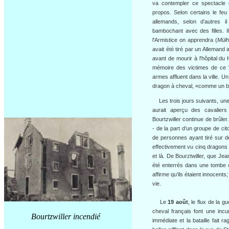
va contempler ce spectacle d
propos. Selon certains le feu 
allemands, selon d’autres 
bambochant avec des filles. Il
l'Armistice on apprendra (
Mülh
avait été tiré par un Allemand
avant de mourir à l'hôpital du
mémoire des victimes de ce "
armes affluent dans la ville. 
dragon à cheval, «comme un boe
Les trois jours suivants, une
aurait aperçu des cavaliers
Bourtzwiller continue de brûle
- de la part d’un groupe de c
de personnes ayant tiré sur d
effectivement vu cinq dragons
et là. De Bourztwiller, que Jea
été enterrés dans une tombe c
affirme qu’ils étaient innocents
vie.
Le
19 août
, le flux de la 
cheval français font une incur
Bourtzwiller incendié
immédiate et la bataille fait r