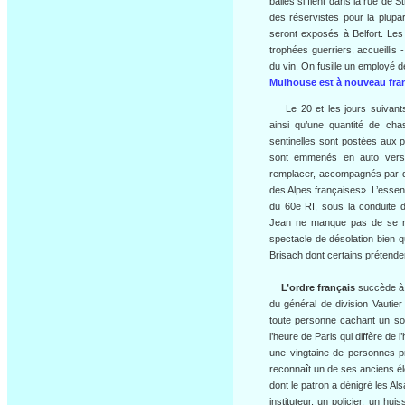
balles sifflent dans la rue de 
des réservistes pour la plup
seront exposés à Belfort. Les
trophées guerriers, accueillis 
du vin. On fusille un employé d
Mulhouse est à nouveau fra
Le 20 et les jours suivants, l
ainsi qu’une quantité de chas
sentinelles sont postées aux p
sont emmenés en auto vers B
remplacer, accompagnés par des
des Alpes françaises». L’essen
du 60e RI, sous la conduite d’
Jean ne manque pas de se re
spectacle de désolation bien 
Brisach dont certains prétendent
L’ordre français
succède à 
du général de division Vauti
toute personne cachant un so
l’heure de Paris qui diffère d
une vingtaine de personnes pr
reconnaît un de ses anciens él
dont le patron a dénigré les Al
instituteur, un policier, un hui