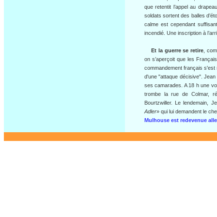
que retentit l’appel au drapea
soldats sortent des balles d’ét
calme est cependant suffisant
incendié. Une inscription à l’a
Et la guerre se retire
, com
on s’aperçoit que les Françai
commandement français s'est ré
d'une "attaque décisive". Jean 
ses camarades. A 18 h une voit
trombe la rue de Colmar, ré
Bourtzwiller. Le lendemain, J
Adler
» qui lui demandent le che
Mulhouse est redevenue al