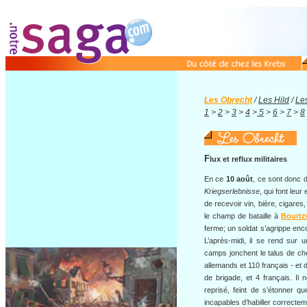
Les Obrecht
/
Les Hild
/
Le
1
>
2
>
3
>
4
>
5
>
6
>
7
>
8
F
lux et reflux militaires
En ce
10 août
, ce sont donc 
Kriegserlebnisse
, qui font leur
de recevoir vin, bière, cigares,
le champ de bataille à
Bourtzw
ferme; un soldat s’agrippe enco
L’après-midi, il se rend sur 
camps jonchent le talus de c
allemands et 110 français - et 
de brigade, et 4 français. Il n
reprisé, feint de s’étonner q
incapables d’habiller correctem